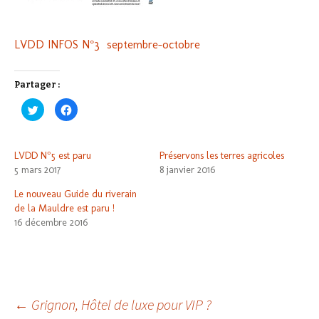
LVDD INFOS N°3 septembre-octobre
Partager :
C
C
l
l
i
i
q
q
u
u
e
e
LVDD N°5 est paru
Préservons les terres agricoles
z
z
p
p
5 mars 2017
8 janvier 2016
o
o
u
u
r
r
Le nouveau Guide du riverain
p
p
de la Mauldre est paru !
a
a
r
r
16 décembre 2016
t
t
a
a
g
g
e
e
r
r
s
s
u
u
r
r
T
F
Navigation
←
Grignon, Hôtel de luxe pour VIP ?
w
a
i
c