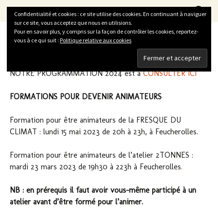
La Vitrine du Développement Durable
Aller
Recherc
LVDD
Menu
Confidentialité et cookies : ce site utilise des cookies. En continuant à naviguer
au
sur ce site, vous acceptez que nous en utilisions.
contenu
Pour en savoir plus, y compris sur la façon de contrôler les cookies, reportez-
vous à ce qui suit :
Politique relative aux cookies
Ateliers
NOTRE PROGRAMMATION 2024 est à
CONSULTER ICI
FORMATIONS POUR DEVENIR ANIMATEURS
Formation pour être animateurs de la FRESQUE DU
CLIMAT : lundi 15 mai 2023 de 20h à 23h, à Feucherolles.
Formation pour être animateurs de l’atelier 2TONNES :
mardi 23 mars 2023 de 19h30 à 223h à Feucherolles
.
NB : en prérequis il faut avoir vous-même participé à un
atelier avant d’être formé pour l’animer.