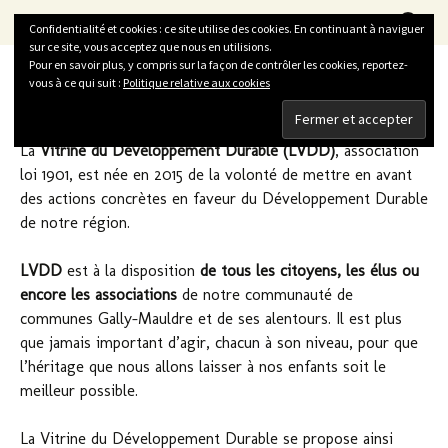
La Vitrine du Développement Durable
Aller
Recherc
LVDD
Menu
Confidentialité et cookies : ce site utilise des cookies. En continuant à naviguer
au
sur ce site, vous acceptez que nous en utilisions.
contenu
Pour en savoir plus, y compris sur la façon de contrôler les cookies, reportez-
vous à ce qui suit :
Politique relative aux cookies
Qui sommes-nous ?
La
Vitrine du Développement Durable (LVDD)
, association
loi 1901, est née en 2015 de la volonté de mettre en avant
des actions concrètes en faveur du Développement Durable
de notre région.
LVDD
est à la disposition
de tous les citoyens, les élus ou
encore les associations
de notre communauté de
communes Gally-Mauldre et de ses alentours. Il est plus
que jamais important d’agir, chacun à son niveau, pour que
l’héritage que nous allons laisser à nos enfants soit le
meilleur possible.
La Vitrine du Développement Durable se propose ainsi