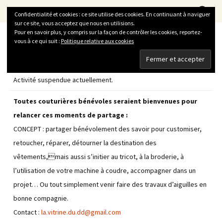
La Vitrine du Développement Durable
Aller
Recherc
LVDD
Menu
Confidentialité et cookies : ce site utilise des cookies. En continuant à naviguer
au
sur ce site, vous acceptez que nous en utilisions.
contenu
Pour en savoir plus, y compris sur la façon de contrôler les cookies, reportez-
vous à ce qui suit :
Politique relative aux cookies
La PermaCouture
Activité suspendue actuellement.
Toutes couturières bénévoles seraient bienvenues pour
relancer ces moments de partage :
CONCEPT : partager bénévolement des savoir pour customiser,
retoucher, réparer, détourner la destination des
vêtements,mais aussi s’initier au tricot, à la broderie, à
l’utilisation de votre machine à coudre, accompagner dans un
projet… Ou tout simplement venir faire des travaux d’aiguilles en
bonne compagnie.
Contact :
la.vitrine.du.dd@gmail.com