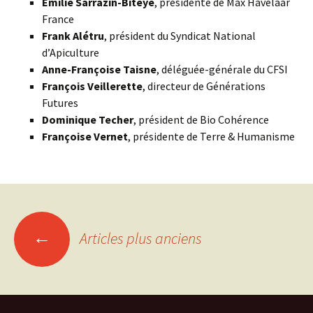
Emilie Sarrazin-Biteye
, présidente de Max Havelaar
France
Frank Alétru
, président du Syndicat National
d’Apiculture
Anne-Françoise Taisne
, déléguée-générale du CFSI
François Veillerette
, directeur de Générations
Futures
Dominique Techer
, président de Bio Cohérence
Françoise Vernet
, présidente de Terre & Humanisme
Navigation
←
Articles plus anciens
des
articles