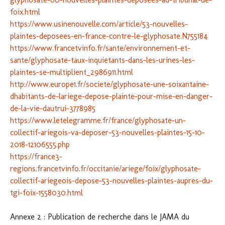
foix.html
https://www.usinenouvelle.com/article/53-nouvelles-
plaintes-deposees-en-france-contre-le-glyphosate.N755184
https://www.francetvinfo.fr/sante/environnement-et-
sante/glyphosate-taux-inquietants-dans-les-urines-les-
plaintes-se-multiplient_2986911.html
http://www.europe1.fr/societe/glyphosate-une-soixantaine-
dhabitants-de-lariege-depose-plainte-pour-mise-en-danger-
de-la-vie-dautrui-3778985
https://www.letelegramme.fr/france/glyphosate-un-
collectif-ariegois-va-deposer-53-nouvelles-plaintes-15-10-
2018-12106555.php
https://france3-
regions.francetvinfo.fr/occitanie/ariege/foix/glyphosate-
collectif-ariegeois-depose-53-nouvelles-plaintes-aupres-du-
tgi-foix-1558030.html
Annexe 2 : Publication de recherche dans le JAMA du