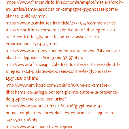
https://www.francetvinfo.fr/economie/emploi/metiers/droit-
et-justice/sante-lassociation-campagne-glyphosate-porte-
plainte_2988707.html
https://www.20minutes.fr/article/2354927/commentaires
https://rmc.bfmtv.com/emission/collectif-d-ariegeois-en-
lutte-contre-le-glyphosate-on-en-a-assez-d-etre-
empoisonnes-1544373.html
https://www.actu-environnement.com/ae/news/Glyphosate-
plaintes-deposees-Ariegeois-32197.php4
http://www.lafranceagricole.fr/actualites/cultures/collectif-
ariegeois-44-plaintes-deposees-contre-le-glyphosate-
1,5,518128107.html
http://www.enviro2b.com/2018/10/16/une-soixantaine-
dhabitants-de-lariege-portent-plainte-suite-a-la-presence-
de-glyphosate-dans-leur-urine/
https://www.sudouest.fr/2018/10/16/glyphosate-44-
nouvelles-plaintes-apres-des-testes-urinaires-inquietants-
5484570-706.php
https://www.latribune.fr/entreprises-