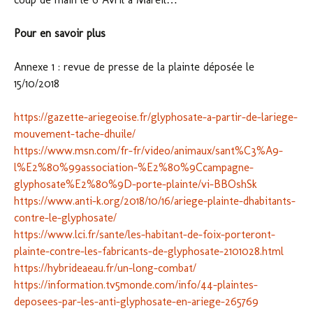
Pour en savoir plus
Annexe 1 : revue de presse de la plainte déposée le
15/10/2018
https://gazette-ariegeoise.fr/glyphosate-a-partir-de-lariege-
mouvement-tache-dhuile/
https://www.msn.com/fr-fr/video/animaux/sant%C3%A9-
l%E2%80%99association-%E2%80%9Ccampagne-
glyphosate%E2%80%9D-porte-plainte/vi-BBOshSk
https://www.anti-k.org/2018/10/16/ariege-plainte-dhabitants-
contre-le-glyphosate/
https://www.lci.fr/sante/les-habitant-de-foix-porteront-
plainte-contre-les-fabricants-de-glyphosate-2101028.html
https://hybrideaeau.fr/un-long-combat/
https://information.tv5monde.com/info/44-plaintes-
deposees-par-les-anti-glyphosate-en-ariege-265769