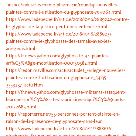
finance/industrie/chimie-pharmacie/roundup-nouvelles-
plaintes-contre-l-utilisation-du-glyphosate-794064.html
https://www.ladepeche.fr/article/2018/10/16/2889242-contre-
le-glyphosate-la-justice-peut-nous-entendre.html
https://www.ladepeche.fr/article/2018/10/16/2889231-
plaintes-contre-le-glyphosate-des-tarnais-avec-les-
ariegeois.html
https://fr.news.yahoo.com/glyphosate-44-plaintes-
ari%C3%A8ge-mobilisation-000130582.html
https://redon.maville.com/actu/actudet_-ariege.-nouvelles-
plaintes-contre-l-utilisation-du-glyphosate_54135-
3553237_actu.Htm
https://fr.news.yahoo.com/glyphosate-militants-attaquent-
leurope-apr%C3%A8s-tests-urinaires-inqui%C3%A9tants-
170122683.html
https://reporterre.net/53-personnes-portent-plainte-en-
raison-de-la-presence-de-glyphosate-dans-leur
https://www.ladepeche.fr/article/2018/10/15/2888676-
glyphosate-60-nouvelles-plaintes-deposees-au-tribunal-de-