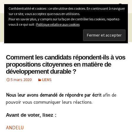
La Vitrine du Développement Durable
Aller
Recherc
LVDD
Menu
Confidentialité et cookies : ce site utilise des cookies. En continuant à naviguer
au
sur ce site, vous acceptez que nous en utilisions.
contenu
Pour en savoir plus, y compris sur la façon de contrôler les cookies, reportez-
Archives de catégorie : LIENS
vous à ce qui suit :
Politique relative aux cookies
Comment les candidats répondent-ils à vos
propositions citoyennes en matière de
développement durable ?
5 mars 2020
LIENS
Nous leur avons demandé de répondre par écrit
afin de
pouvoir vous communiquer leurs réactions.
Avant de voter, lisez :
ANDELU