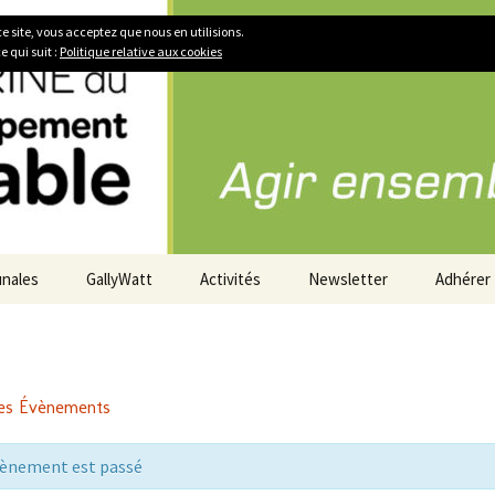
urable
ce site, vous acceptez que nous en utilisions.
e qui suit :
Politique relative aux cookies
unales
GallyWatt
Activités
Newsletter
Adhérer
ie
Présentation GallyWatt
Nos activités 2024
Etat d’avancement
Ateliers
les Évènements
nnes
Actualités GallyWatt
La Fresque du Climat
vènement est passé
Les Répar’Cafés