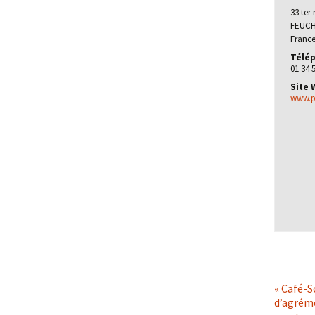
33 ter
FEUC
Franc
Télép
01 34 
Site 
www.pl
«
Café-Sc
d’agréme