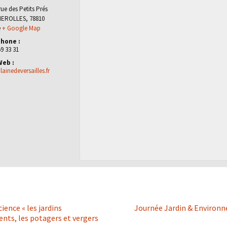
 rue des Petits Prés
HEROLLES
,
78810
e
+ Google Map
hone :
59 33 31
Web :
ainedeversailles.fr
ience « les jardins
Journée Jardin & Enviro
nts, les potagers et vergers