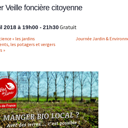
er Veille foncière citoyenne
La PermaCouture
Gratuit
il 2018 à 19h00
-
21h30
ience « les jardins
Journée Jardin & Enviro
nts, les potagers et vergers
s »