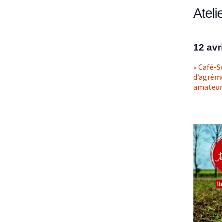
Ateli
12 avr
«
Café-Sc
d’agréme
amateur