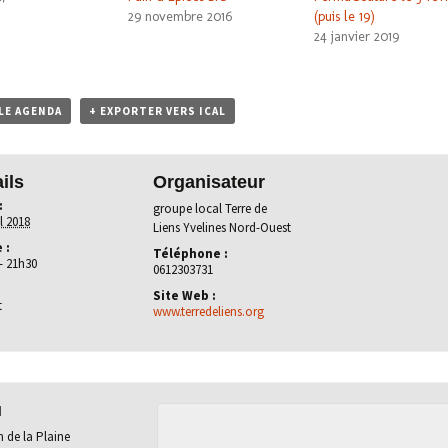
29 novembre 2016
(puis le 19)
24 janvier 2019
LE AGENDA
+ EXPORTER VERS ICAL
ils
Organisateur
:
groupe local Terre de
il 2018
Liens Yvelines Nord-Ouest
 :
Téléphone :
- 21h30
0612303731
Site Web :
t
www.terredeliens.org
u
 de la Plaine