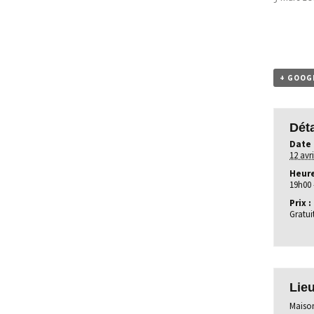
+ GOOG
Déta
Date 
12 avr
Heure
19h00 
Prix :
Gratui
Lie
Maison