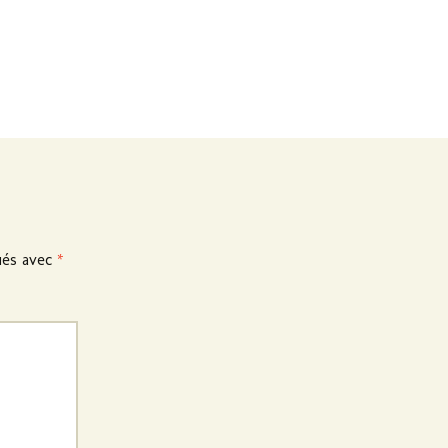
ués avec
*