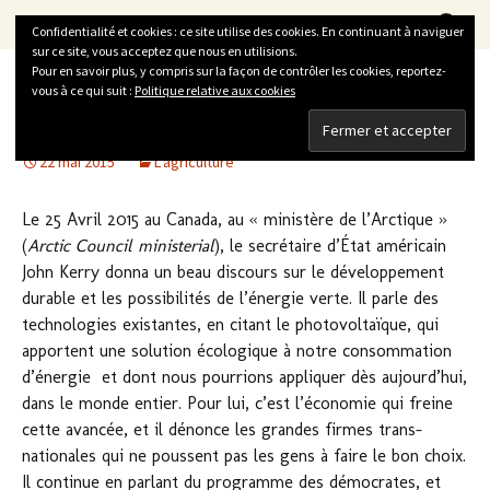
La Vitrine du Développement Durable
Aller
Recherc
LVDD
Menu
Confidentialité et cookies : ce site utilise des cookies. En continuant à naviguer
au
sur ce site, vous acceptez que nous en utilisions.
contenu
Pour en savoir plus, y compris sur la façon de contrôler les cookies, reportez-
vous à ce qui suit :
Politique relative aux cookies
Les États-Unis et leur double discours sur
le développement durable
22 mai 2015
L'agriculture
Le 25 Avril 2015 au Canada, au « ministère de l’Arctique »
(
Arctic Council ministerial
), le secrétaire d’État américain
John Kerry donna un beau discours sur le développement
durable et les possibilités de l’énergie verte. Il parle des
technologies existantes, en citant le photovoltaïque, qui
apportent une solution écologique à notre consommation
d’énergie et dont nous pourrions appliquer dès aujourd’hui,
dans le monde entier. Pour lui, c’est l’économie qui freine
cette avancée, et il dénonce les grandes firmes trans-
nationales qui ne poussent pas les gens à faire le bon choix.
Il continue en parlant du programme des démocrates, et