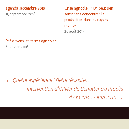
u
u
e
e
agenda septembre 2018
Crise agricole : «On peut s'en
z
z
p
p
13 septembre 2018
sortir sans concentrer la
o
o
u
u
production dans quelques
r
r
mains»
p
p
a
a
25 août 2015
r
r
t
t
a
a
Préservons les terres agricoles
g
g
8 janvier 2016
e
e
r
r
s
s
u
u
r
r
T
F
w
a
i
c
t
e
Navigation
t
b
←
Quelle expérience ! Belle réussite…
e
o
r
o
intervention d’Olivier de Schutter au Procès
des
(
k
o
(
u
o
d’Amiens 17 juin 2015
→
v
u
articles
r
v
e
r
d
e
a
d
n
a
s
n
u
s
n
u