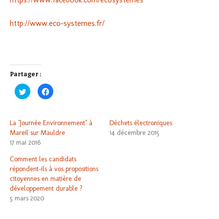
http://www.eco-systemes.fr/
Partager :
C
C
l
l
i
i
q
q
u
u
e
e
La "Journée Environnement" à
Déchets électroniques
z
z
p
p
Mareil sur Mauldre
14 décembre 2015
o
o
17 mai 2016
u
u
r
r
p
p
Comment les candidats
a
a
r
r
répondent-ils à vos propositions
t
t
a
a
citoyennes en matière de
g
g
développement durable ?
e
e
r
r
5 mars 2020
s
s
u
u
r
r
T
F