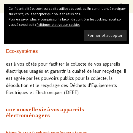
La Vitrine du Développement Durable
Aller
Recherc
LVDD
Menu
Confidentialité et cookies : ce site utilise des cookies. En continuant à naviguer
au
sur ce site, vous acceptez que nous en utilisions.
contenu
Pour en savoir plus, y compris sur la façon de contrôler les cookies, reportez-
vous à ce qui suit :
Politique relative aux cookies
8 mai 2015
Les déchets
Eco-systèmes
est à vos côtés pour faciliter la collecte de vos appareils
électriques usagés et garantir la qualité de leur recyclage. Il
est agréé par les pouvoirs publics pour la collecte, la
dépollution et le recyclage des Déchets d’Equipements
Electriques et Electroniques (DEEE).
une nouvelle vie à vos appareils
électroménagers
https://www.facebook.com/ecosystemes