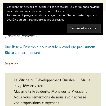
La Vitrine du Développement Durable
Aller
Recherc
LVDD
Menu
Confidentialité et cookies : ce site utilise des cookies. En continuant à naviguer
au
sur ce site, vous acceptez que nous en utilisions.
contenu
Pour en savoir plus, y compris sur la façon de contrôler les cookies, reportez-
vous à ce qui suit :
Politique relative aux cookies
MAULE
3 listes en présence :
Une liste « Ensemble pour Maule » conduite par
Laurent
Richard
, maire sortant :
Réaction :
La Vitrine du Développement Durable
Maule,
le 23 février 2020
Madame la Présidente, Monsieur le Président
Nous vous remercions de nous avoir adressé
vos propositions citoyennes.