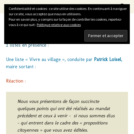
La Vitrine du Développement Durable
Aller
Recherc
LVDD
Menu
Confidentialité et cookies : ce site utilise des cookies. En continuant à naviguer
au
sur ce site, vous acceptez que nous en utilisions.
contenu
Pour en savoir plus, y compris sur la façon de contrôler les cookies, reportez-
vous à ce qui suit :
Politique relative aux cookies
FEUCHEROLLES
2 listes en présence :
Une liste « Vivre au village », conduite par
Patrick Loisel
,
maire sortant :
Réaction :
Nous vous présentons de façon succincte
quelques points qui ont été réalisés au mandat
précédent et ceux à venir – si nous sommes élus
– qui entrent dans le cadre des « propositions
citoyennes » que vous avez éditées.